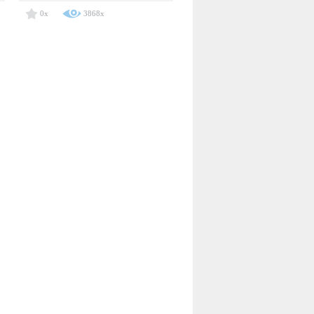
0x
3868x