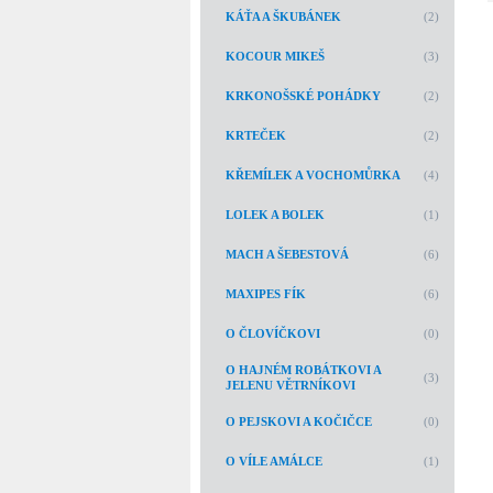
KÁŤA A ŠKUBÁNEK
(2)
KOCOUR MIKEŠ
(3)
KRKONOŠSKÉ POHÁDKY
(2)
KRTEČEK
(2)
KŘEMÍLEK A VOCHOMŮRKA
(4)
LOLEK A BOLEK
(1)
MACH A ŠEBESTOVÁ
(6)
MAXIPES FÍK
(6)
O ČLOVÍČKOVI
(0)
O HAJNÉM ROBÁTKOVI A
(3)
JELENU VĚTRNÍKOVI
O PEJSKOVI A KOČIČCE
(0)
O VÍLE AMÁLCE
(1)