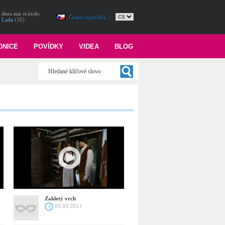
dnes má svátek:
Česká republika
/
Lada
(38)
DNICE
POVÍDKY
VIDEA
BLOG
Zakletý vrch
03.03.2013