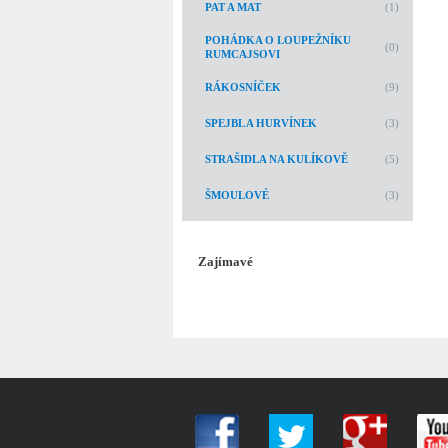
PAT A MAT
(1)
POHÁDKA O LOUPEŽNÍKU
(0)
RUMCAJSOVI
RÁKOSNÍČEK
(9)
SPEJBL A HURVÍNEK
(3)
STRAŠIDLA NA KULÍKOVĚ
(5)
ŠMOULOVÉ
(3)
Zajímavé