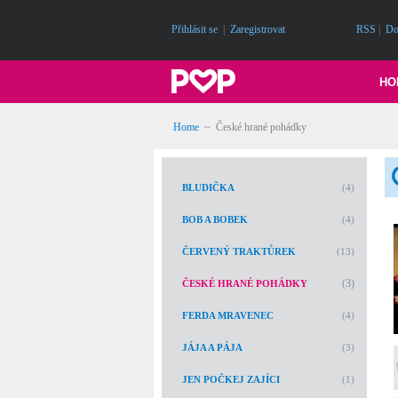
Přihlásit se
|
Zaregistrovat
RSS
|
Do
HO
Home
~
České hrané pohádky
BLUDIČKA
(4)
BOB A BOBEK
(4)
ČERVENÝ TRAKTŮREK
(13)
(3)
ČESKÉ HRANÉ POHÁDKY
FERDA MRAVENEC
(4)
JÁJA A PÁJA
(3)
JEN POČKEJ ZAJÍCI
(1)