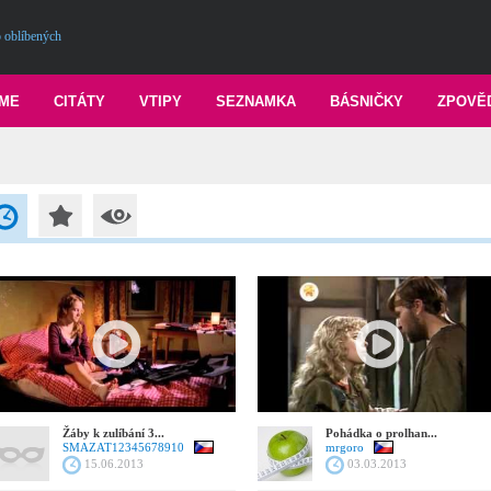
 oblíbených
ME
CITÁTY
VTIPY
SEZNAMKA
BÁSNIČKY
ZPOVĚ
Žáby k zulíbání 3...
Pohádka o prolhan...
SMAZAT12345678910
mrgoro
15.06.2013
03.03.2013