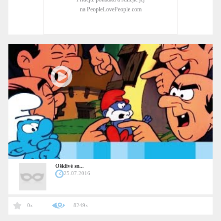
na PeopleLovePeople.com
Ošklivé sn...
25.07.2016
0x
8249x