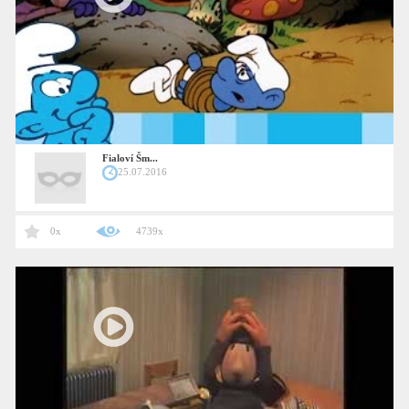
Fialoví Šm...
25.07.2016
0x
4739x