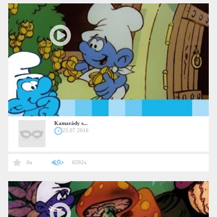
Kamarády s...
25.07.2016
0x
6592x