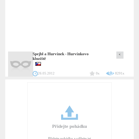
Spejbl a Hurvínek - Hurvínkovo
<
kluziště
26.05.2012
0x
8291x
Přidejte pohádku
Přidejte pohádku a sdílejte jej