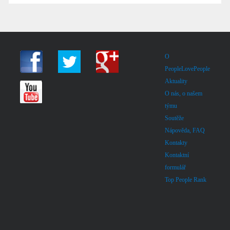
O
PeopleLovePeople
Aktuality
O nás, o našem
týmu
Soutěže
Nápověda, FAQ
Kontakty
Kontaktní
formulář
Top People Rank