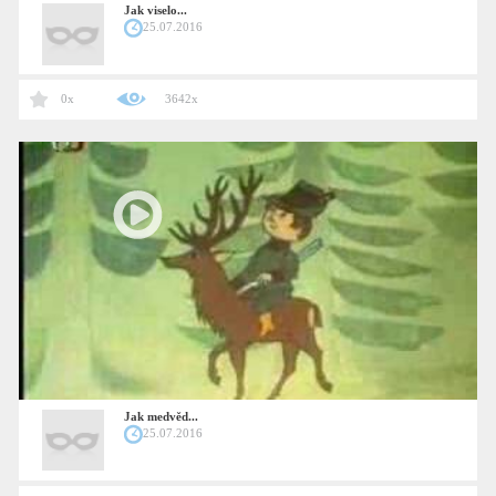
Jak viselo...
25.07.2016
0x
3642x
Jak medvěd...
25.07.2016