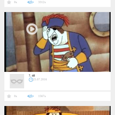
0x
3312x
7. díl
25.07.2016
0x
1567x